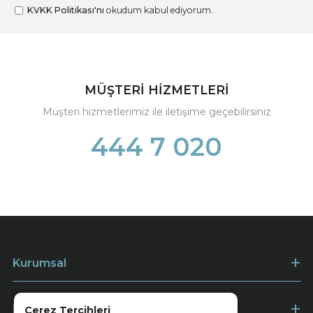
KVKK Politikası'nı
okudum kabul ediyorum.
MÜŞTERİ HİZMETLERİ
Müşteri hizmetlerimiz ile iletişime geçebilirsiniz
444 7 020
Kurumsal
Müşteri Hizmetleri
Çerez Tercihleri