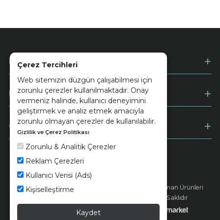
Kurumsal
Çerez Tercihleri
Web sitemizin düzgün çalışabilmesi için
zorunlu çerezler kullanılmaktadır. Onay
Müşteri Hizmetleri
vermeniz halinde, kullanıcı deneyimini
geliştirmek ve analiz etmek amacıyla
zorunlu olmayan çerezler de kullanılabilir.
Ödeme
Gizlilik ve Çerez Politikası
Zorunlu & Analitik Çerezler
Reklam Çerezleri
Keramika
Kvkk ve Çerez Politikası
Kullanıcı Verisi (Ads)
© 2026 Ünsa Madencilik Turizm Enerji Seramik Orman Ürünleri
Kişiselleştirme
Elektrik Üretim San. ve Tic. A.Ş. - Tüm Hakları Saklıdır
Kaydet