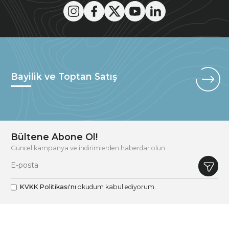
Bayilik ve Toptan Satış
Bültene Abone Ol!
Güncel kampanya ve indirimlerden haberdar olun.
KVKK Politikası'nı
okudum kabul ediyorum.