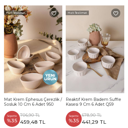
Hızlı Teslimat
Hızlı Teslimat
Mat Krem Ephesus Çerezlik /
Reaktif Krem Badem Suffle
Sosluk 10 Cm 6 Adet 950
Kasesi 9 Cm 6 Adet Q59
706,90 TL
678,90 TL
Sepette
Sepette
%35
%35
459,48 TL
441,29 TL