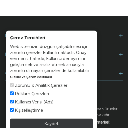
Kurumsal
Çerez Tercihleri
Web sitemizin düzgün çalışabilmesi için
zorunlu çerezler kullanılmaktadır. Onay
Müşteri Hizmetleri
vermeniz halinde, kullanıcı deneyimini
geliştirmek ve analiz etmek amacıyla
zorunlu olmayan çerezler de kullanılabilir.
Ödeme
Gizlilik ve Çerez Politikası
Zorunlu & Analitik Çerezler
Reklam Çerezleri
Keramika
Kvkk ve Çerez Politikası
Kullanıcı Verisi (Ads)
© 2026 Ünsa Madencilik Turizm Enerji Seramik Orman Ürünleri
Kişiselleştirme
Elektrik Üretim San. ve Tic. A.Ş. - Tüm Hakları Saklıdır
Kaydet