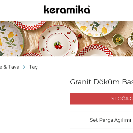
e & Tava
Taç
Granit Döküm Bas
STOĞA G
Set Parça Açılımı