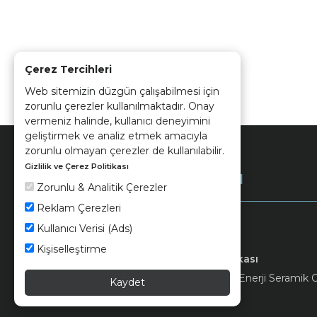
Çerez Tercihleri
Web sitemizin düzgün çalışabilmesi için
zorunlu çerezler kullanılmaktadır. Onay
vermeniz halinde, kullanıcı deneyimini
geliştirmek ve analiz etmek amacıyla
zorunlu olmayan çerezler de kullanılabilir.
Gizlilik ve Çerez Politikası
Kurumsal
Zorunlu & Analitik Çerezler
Reklam Çerezleri
Kullanıcı Verisi (Ads)
Kişiselleştirme
Keramika
Kvkk ve Çerez Politikası
© 2026 Ünsa Madencilik Turizm Enerji Seramik Orm
Kaydet