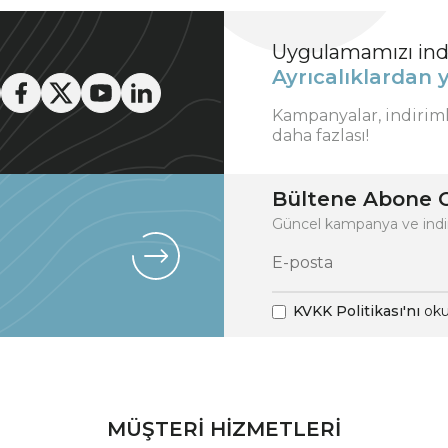
Uygulamamızı indi
Ayrıcalıklardan y
Kampanyalar, indirim
daha fazlası!
Bültene Abone O
Güncel kampanya ve indi
KVKK Politikası'nı
oku
MÜŞTERİ HİZMETLERİ