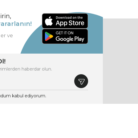
rin,
ararlanın!
ler ve
l!
rimlerden haberdar olun.
dum kabul ediyorum.