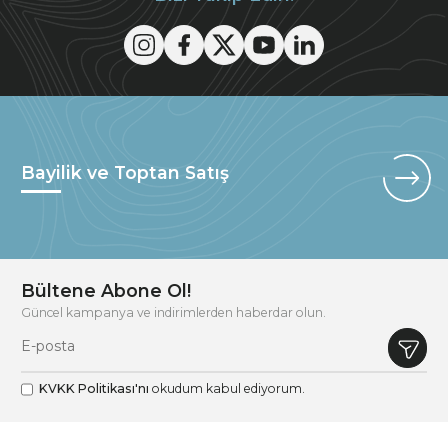
Bayilik ve Toptan Satış
Bültene Abone Ol!
Güncel kampanya ve indirimlerden haberdar olun.
KVKK Politikası'nı
okudum kabul ediyorum.