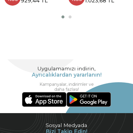
929,44 TL
1.023,68 TL
Uygulamamızı indirin,
Ayrıcalıklardan yararlanın!
Kampanyalar, indirimler ve
daha fazlası!
Sosyal Medyada
Bizi Takip Edin!