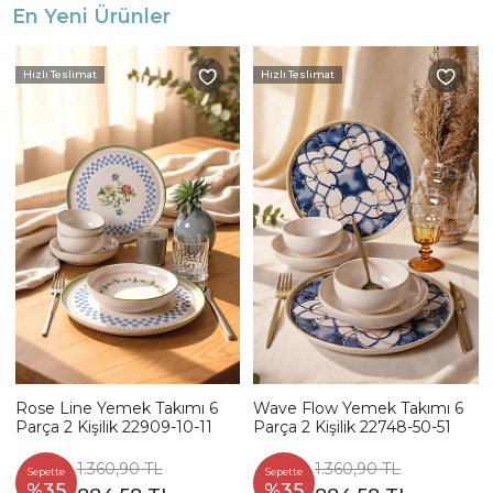
En Yeni Ürünler
Hızlı Teslimat
Hızlı Teslimat
Rose Line Yemek Takımı 6
Wave Flow Yemek Takımı 6
Parça 2 Kişilik 22909-10-11
Parça 2 Kişilik 22748-50-51
1.360,90 TL
1.360,90 TL
Sepette
Sepette
%35
%35