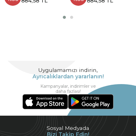
884,58 TL
884,58 TL
Uygulamamızı indirin,
Ayrıcalıklardan yararlanın!
Kampanyalar, indirimler ve
daha fazlası!
Sosyal Medyada
Bizi Takip Edin!