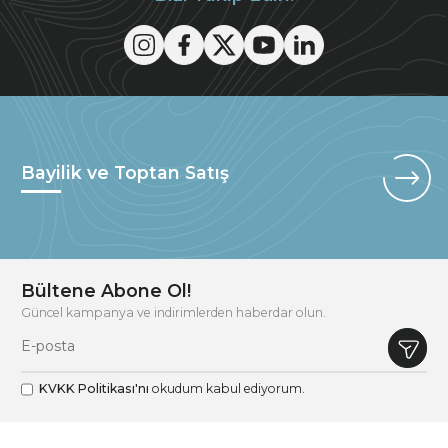
Bayilik ve Toptan Satış
Bültene Abone Ol!
Güncel kampanya ve indirimlerden haberdar olun.
KVKK Politikası'nı
okudum kabul ediyorum.