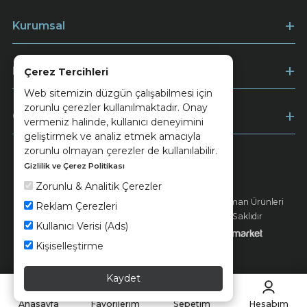
Kurumsal
Müşteri Hizmetleri
Çerez Tercihleri
Web sitemizin düzgün çalışabilmesi için
zorunlu çerezler kullanılmaktadır. Onay
Ödeme
vermeniz halinde, kullanıcı deneyimini
geliştirmek ve analiz etmek amacıyla
zorunlu olmayan çerezler de kullanılabilir.
Gizlilik ve Çerez Politikası
Keramika
Kvkk ve Çerez Politikası
Zorunlu & Analitik Çerezler
© 2026 Ünsa Madencilik Turizm Enerji Seramik Orman Ürünleri
Reklam Çerezleri
Elektrik Üretim San. ve Tic. A.Ş. - Tüm Hakları Saklıdır
Kullanıcı Verisi (Ads)
Kişiselleştirme
Kaydet
Anasayfa
Favorilerim
Sepetim
Hesabım