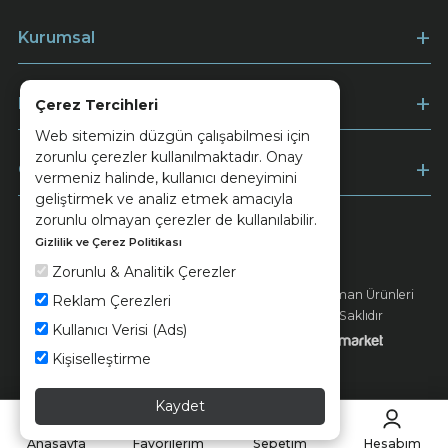
Kurumsal
Müşteri Hizmetleri
Çerez Tercihleri
Web sitemizin düzgün çalışabilmesi için
zorunlu çerezler kullanılmaktadır. Onay
Ödeme
vermeniz halinde, kullanıcı deneyimini
geliştirmek ve analiz etmek amacıyla
zorunlu olmayan çerezler de kullanılabilir.
Gizlilik ve Çerez Politikası
Keramika
Kvkk ve Çerez Politikası
Zorunlu & Analitik Çerezler
© 2026 Ünsa Madencilik Turizm Enerji Seramik Orman Ürünleri
Reklam Çerezleri
Elektrik Üretim San. ve Tic. A.Ş. - Tüm Hakları Saklıdır
Kullanıcı Verisi (Ads)
Kişiselleştirme
Kaydet
Anasayfa
Favorilerim
Sepetim
Hesabım