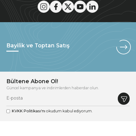
Bayilik ve Toptan Satış
Bültene Abone Ol!
Güncel kampanya ve indirimlerden haberdar olun.
KVKK Politikası'nı
okudum kabul ediyorum.