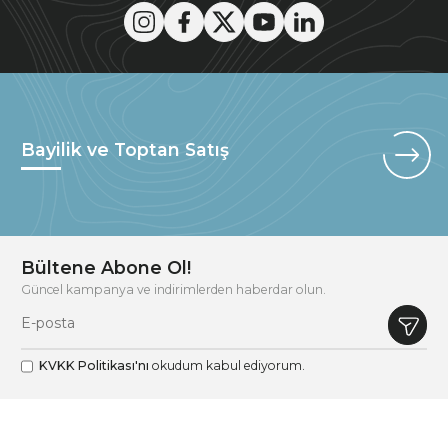
Bayilik ve Toptan Satış
Bültene Abone Ol!
Güncel kampanya ve indirimlerden haberdar olun.
KVKK Politikası'nı
okudum kabul ediyorum.