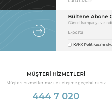
daha fazlası!
Bültene Abone O
Güncel kampanya ve indi
KVKK Politikası'nı
oku
MÜŞTERİ HİZMETLERİ
Müşteri hizmetlerimiz ile iletişime geçebilirsiniz
444 7 020