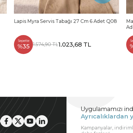
Lapis Myra Servis Tabağı 27 Cm 6 Adet Q08
Ma
Ad
Sepette
S
1.023,68 TL
1.574,90 TL
%35
Uygulamamızı indi
Ayrıcalıklardan y
Kampanyalar, indirim