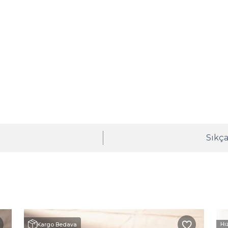
ı
Sıkça
Hı
Kargo Bedava