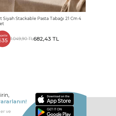
t Siyah Stackable Pasta Tabağı 21 Cm 4
et
epette
682,43 TL
1.049,90 TL
%35
rin,
ararlanın!
ler ve