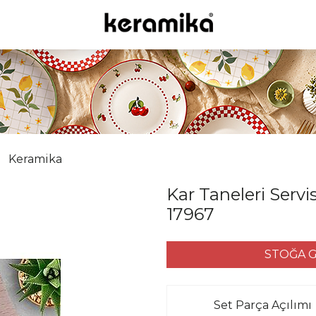
Keramika
Kar Taneleri Servi
17967
STOĞA G
Set Parça Açılımı