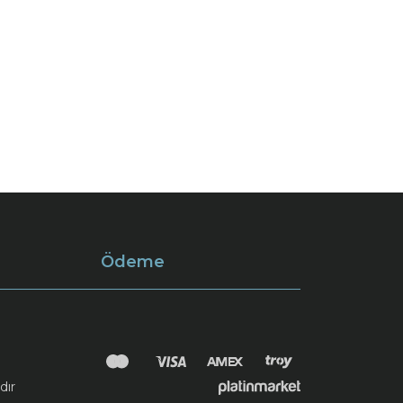
Ödeme
dır