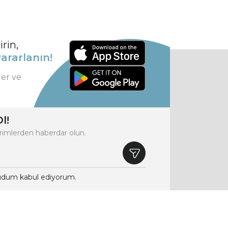
rin,
ararlanın!
ler ve
l!
rimlerden haberdar olun.
dum kabul ediyorum.