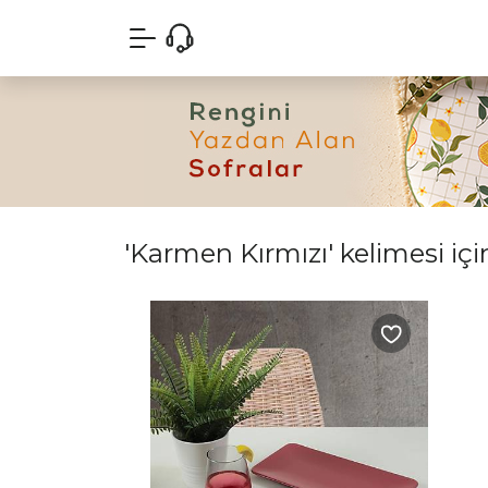
'Karmen Kırmızı' kelimesi içi