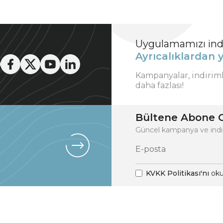
Uygulamamızı indi
Ayrıcalıklardan y
Kampanyalar, indirim
daha fazlası!
Bültene Abone O
Güncel kampanya ve indi
KVKK Politikası'nı
oku