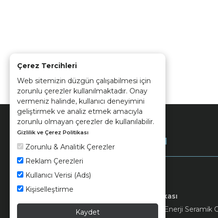
Çerez Tercihleri
Web sitemizin düzgün çalışabilmesi için
zorunlu çerezler kullanılmaktadır. Onay
vermeniz halinde, kullanıcı deneyimini
geliştirmek ve analiz etmek amacıyla
zorunlu olmayan çerezler de kullanılabilir.
Gizlilik ve Çerez Politikası
Kurumsal
Zorunlu & Analitik Çerezler
Reklam Çerezleri
Kullanıcı Verisi (Ads)
Kişiselleştirme
Keramika
Kvkk ve Çerez Politikası
© 2026 Ünsa Madencilik Turizm Enerji Seramik Orm
Kaydet