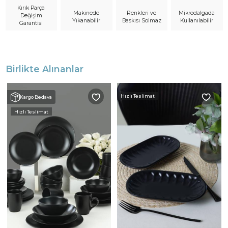
Kırık Parça
Makinede
Mikrodalgada
Renkleri ve
Değişim
Yıkanabilir
Kullanılabilir
Baskısı Solmaz
Garantisi
Birlikte Alınanlar
Hızlı Teslimat
Kargo Bedava
Hızlı Teslimat