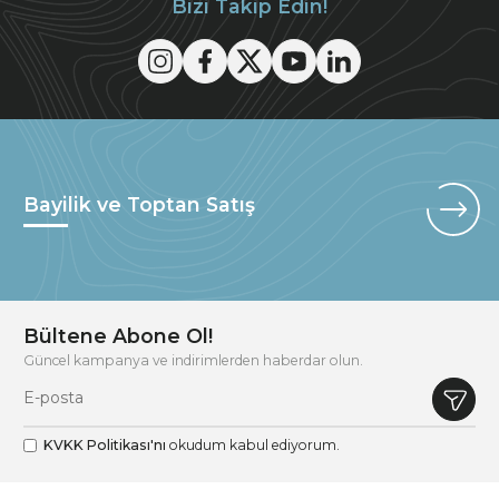
Bizi Takip Edin!
Bayilik ve Toptan Satış
Bültene Abone Ol!
Güncel kampanya ve indirimlerden haberdar olun.
KVKK Politikası'nı
okudum kabul ediyorum.