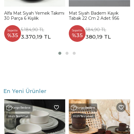
Alfa Mat Siyah Yemek Takımı
Mat Siyah Badem Kayık
30 Parça 6 Kişilik
Tabak 22 Cm 2 Adet 956
5.184,90 TL
584,90 TL
Sepette
Sepette
%35
%35
3.370,19 TL
380,19 TL
En Yeni Ürünler
Kargo Bedava
Kargo Bedava
Hızlı Teslimat
Hızlı Teslimat