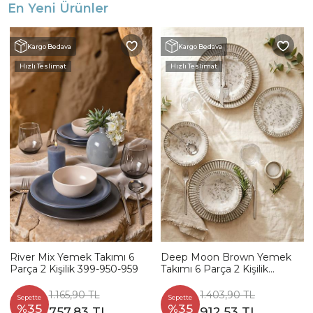
En Yeni Ürünler
Kargo Bedava
Kargo Bedava
Hızlı Teslimat
Hızlı Teslimat
River Mix Yemek Takımı 6
Deep Moon Brown Yemek
Parça 2 Kişilik 399-950-959
Takımı 6 Parça 2 Kişilik
22880-88
1.165,90 TL
1.403,90 TL
Sepette
Sepette
%35
%35
757,83 TL
912,53 TL