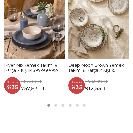
River Mix Yemek Takımı 6
Deep Moon Brown Yemek
Parça 2 Kişilik 399-950-959
Takımı 6 Parça 2 Kişilik
22880-88
1.165,90 TL
1.403,90 TL
Sepette
Sepette
%35
%35
757,83 TL
912,53 TL