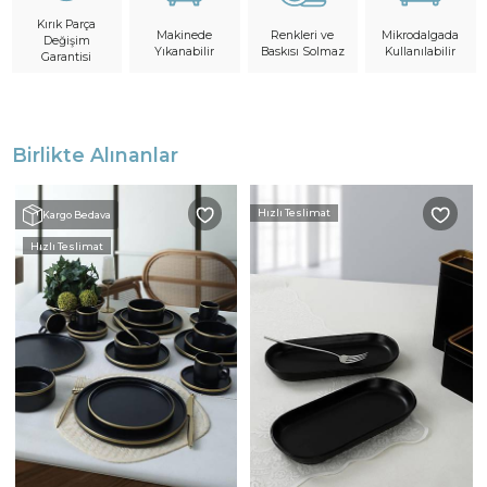
Kırık Parça
Makinede
Mikrodalgada
Renkleri ve
Değişim
Yıkanabilir
Kullanılabilir
Baskısı Solmaz
Garantisi
Birlikte Alınanlar
Hızlı Teslimat
Kargo Bedava
Hızlı Teslimat