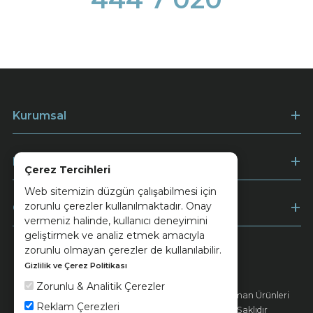
Kurumsal
Müşteri Hizmetleri
Çerez Tercihleri
Web sitemizin düzgün çalışabilmesi için
zorunlu çerezler kullanılmaktadır. Onay
Ödeme
vermeniz halinde, kullanıcı deneyimini
geliştirmek ve analiz etmek amacıyla
zorunlu olmayan çerezler de kullanılabilir.
Gizlilik ve Çerez Politikası
Keramika
Kvkk ve Çerez Politikası
Zorunlu & Analitik Çerezler
© 2026 Ünsa Madencilik Turizm Enerji Seramik Orman Ürünleri
Reklam Çerezleri
Elektrik Üretim San. ve Tic. A.Ş. - Tüm Hakları Saklıdır