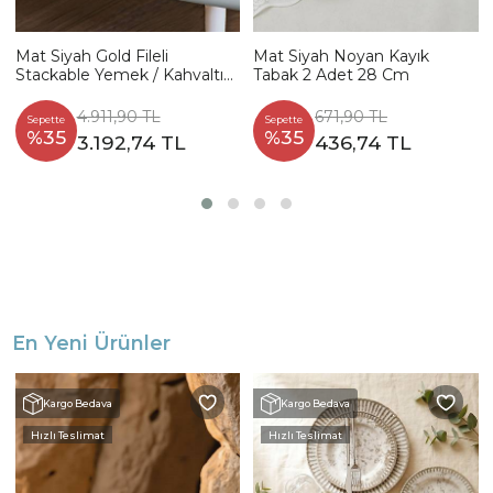
Mat Siyah Gold Fileli
Mat Siyah Noyan Kayık
Stackable Yemek / Kahvaltı
Tabak 2 Adet 28 Cm
Takımı 20 Parça 4 Kişilik
4.911,90 TL
671,90 TL
Sepette
Sepette
%35
%35
3.192,74 TL
436,74 TL
En Yeni Ürünler
Kargo Bedava
Kargo Bedava
Hızlı Teslimat
Hızlı Teslimat