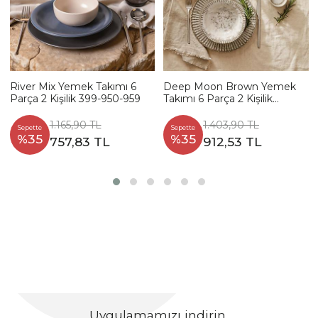
River Mix Yemek Takımı 6
Deep Moon Brown Yemek
Parça 2 Kişilik 399-950-959
Takımı 6 Parça 2 Kişilik
22880-88
1.165,90 TL
1.403,90 TL
Sepette
Sepette
%35
%35
757,83 TL
912,53 TL
Uygulamamızı indirin,