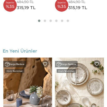
484,90 TL
484,90 TL
Sepette
Sepette
%35
%35
315,19 TL
315,19 TL
En Yeni Ürünler
Kargo Bedava
Kargo Bedava
Hızlı Teslimat
Hızlı Teslimat