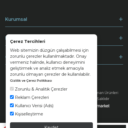
Kurumsal
Müşteri Hizmetleri
Çerez Tercihleri
Web sitemizin düzgün çalışabilmesi için
zorunlu çerezler kullanılmaktadır. Onay
Ödeme
vermeniz halinde, kullanıcı deneyimini
geliştirmek ve analiz etmek amacıyla
zorunlu olmayan çerezler de kullanılabilir.
Gizlilik ve Çerez Politikası
Keramika
Kvkk ve Çerez Politikası
Zorunlu & Analitik Çerezler
© 2026 Ünsa Madencilik Turizm Enerji Seramik Orman Ürünleri
Reklam Çerezleri
Elektrik Üretim San. ve Tic. A.Ş. - Tüm Hakları Saklıdır
Kullanıcı Verisi (Ads)
Kişiselleştirme
Kaydet