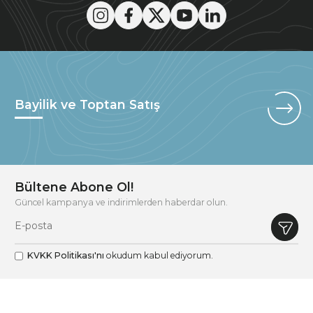
Bayilik ve Toptan Satış
Bültene Abone Ol!
Güncel kampanya ve indirimlerden haberdar olun.
KVKK Politikası'nı
okudum kabul ediyorum.