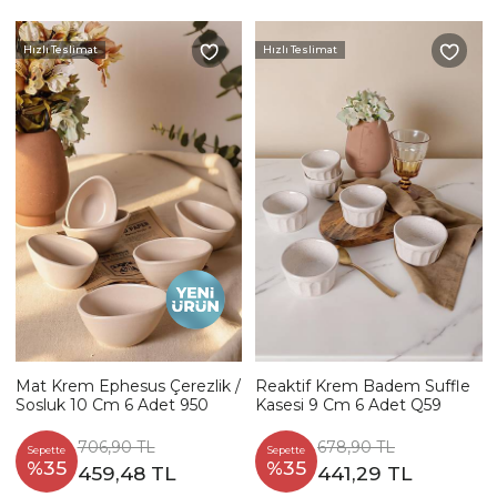
Hızlı Teslimat
Hızlı Teslimat
Mat Krem Ephesus Çerezlik /
Reaktif Krem Badem Suffle
Sosluk 10 Cm 6 Adet 950
Kasesi 9 Cm 6 Adet Q59
706,90 TL
678,90 TL
Sepette
Sepette
%35
%35
459,48 TL
441,29 TL