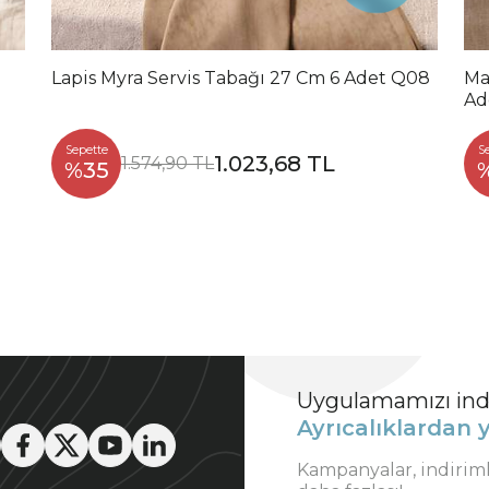
Lapis Myra Servis Tabağı 27 Cm 6 Adet Q08
Ma
Ad
Sepette
S
1.023,68 TL
1.574,90 TL
%35
Uygulamamızı indi
Ayrıcalıklardan y
Kampanyalar, indirim