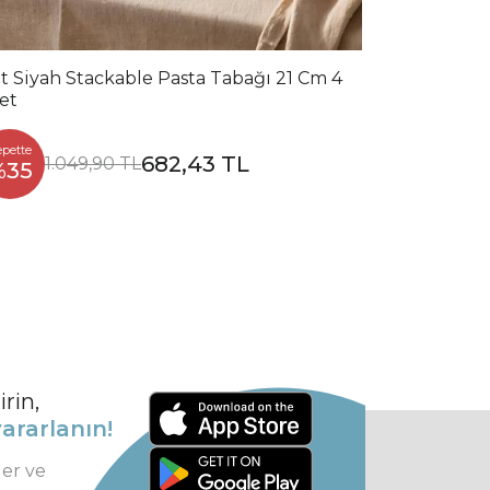
t Siyah Stackable Pasta Tabağı 21 Cm 4
et
epette
682,43 TL
1.049,90 TL
%35
rin,
ararlanın!
ler ve