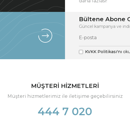
daha fazlası!
Bültene Abone O
Güncel kampanya ve indi
KVKK Politikası'nı
oku
MÜŞTERİ HİZMETLERİ
Müşteri hizmetlerimiz ile iletişime geçebilirsiniz
444 7 020