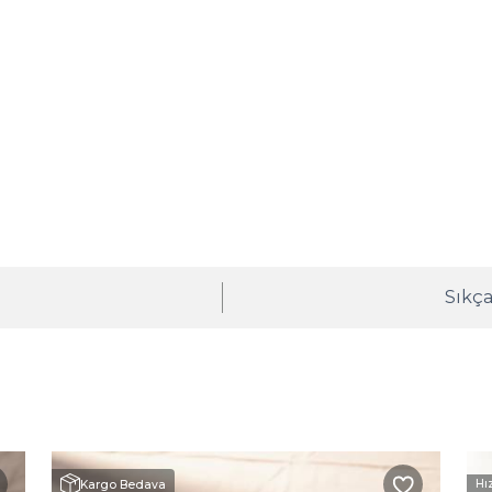
ı
Sıkça
Hı
Kargo Bedava