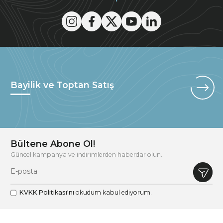
Bayilik ve Toptan Satış
Bültene Abone Ol!
Güncel kampanya ve indirimlerden haberdar olun.
KVKK Politikası'nı
okudum kabul ediyorum.