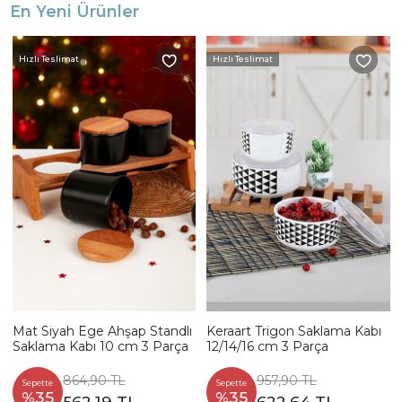
En Yeni Ürünler
Hızlı Teslimat
Hızlı Teslimat
Mat Siyah Ege Ahşap Standlı
Keraart Trigon Saklama Kabı
Saklama Kabı 10 cm 3 Parça
12/14/16 cm 3 Parça
864,90 TL
957,90 TL
Sepette
Sepette
%35
%35
562,19 TL
622,64 TL