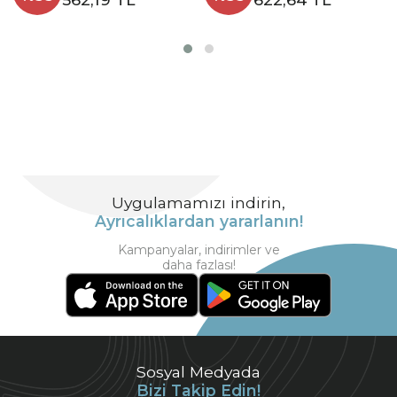
Uygulamamızı indirin,
Ayrıcalıklardan yararlanın!
Kampanyalar, indirimler ve
daha fazlası!
Sosyal Medyada
Bizi Takip Edin!