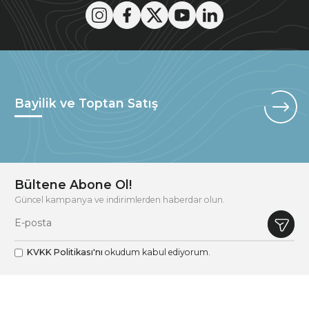
Bayilik ve Toptan Satış
Bültene Abone Ol!
Güncel kampanya ve indirimlerden haberdar olun.
KVKK Politikası'nı
okudum kabul ediyorum.