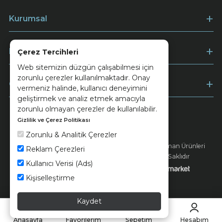
Kurumsal
Müşteri Hizmetleri
Çerez Tercihleri
Web sitemizin düzgün çalışabilmesi için
zorunlu çerezler kullanılmaktadır. Onay
Ödeme
vermeniz halinde, kullanıcı deneyimini
geliştirmek ve analiz etmek amacıyla
zorunlu olmayan çerezler de kullanılabilir.
Gizlilik ve Çerez Politikası
Keramika
Kvkk ve Çerez Politikası
Zorunlu & Analitik Çerezler
© 2026 Ünsa Madencilik Turizm Enerji Seramik Orman Ürünleri
Reklam Çerezleri
Elektrik Üretim San. ve Tic. A.Ş. - Tüm Hakları Saklıdır
Kullanıcı Verisi (Ads)
Kişiselleştirme
Kaydet
Anasayfa
Favorilerim
Sepetim
Hesabım