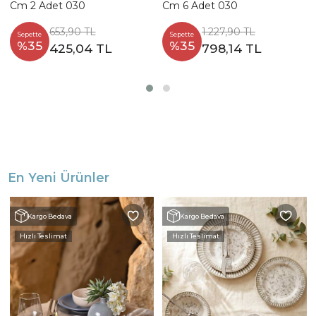
Cm 2 Adet 030
Cm 6 Adet 030
653,90 TL
1.227,90 TL
Sepette
Sepette
%35
%35
425,04 TL
798,14 TL
En Yeni Ürünler
Kargo Bedava
Kargo Bedava
Hızlı Teslimat
Hızlı Teslimat