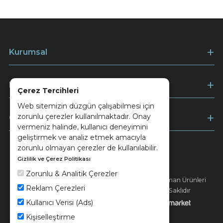
Kurumsal
Müşteri Hizmetleri
Çerez Tercihleri
Web sitemizin düzgün çalışabilmesi için
zorunlu çerezler kullanılmaktadır. Onay
Ödeme
vermeniz halinde, kullanıcı deneyimini
geliştirmek ve analiz etmek amacıyla
zorunlu olmayan çerezler de kullanılabilir.
Gizlilik ve Çerez Politikası
Keramika
Kvkk ve Çerez Politikası
Zorunlu & Analitik Çerezler
© 2026 Ünsa Madencilik Turizm Enerji Seramik Orman Ürünleri
Reklam Çerezleri
Elektrik Üretim San. ve Tic. A.Ş. - Tüm Hakları Saklıdır
Kullanıcı Verisi (Ads)
Kişiselleştirme