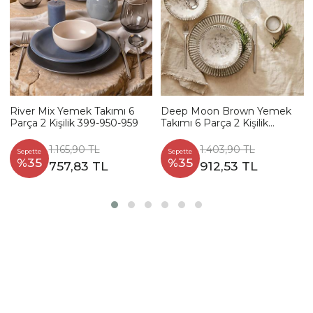
River Mix Yemek Takımı 6
Deep Moon Brown Yemek
Parça 2 Kişilik 399-950-959
Takımı 6 Parça 2 Kişilik
22880-88
1.165,90 TL
1.403,90 TL
Sepette
Sepette
%35
%35
757,83 TL
912,53 TL