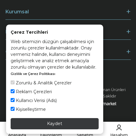
Kurumsal
Müşteri Hizmetleri
Çerez Tercihleri
Web sitemizin düzgün çalışabilmesi için
zorunlu çerezler kullanılmaktadır. Onay
Ödeme
vermeniz halinde, kullanıcı deneyimini
geliştirmek ve analiz etmek amacıyla
zorunlu olmayan çerezler de kullanılabilir.
Gizlilik ve Çerez Politikası
Keramika
Kvkk ve Çerez Politikası
Zorunlu & Analitik Çerezler
© 2026 Ünsa Madencilik Turizm Enerji Seramik Orman Ürünleri
Reklam Çerezleri
Elektrik Üretim San. ve Tic. A.Ş. - Tüm Hakları Saklıdır
Kullanıcı Verisi (Ads)
Kişiselleştirme
Kaydet
Anasayfa
Favorilerim
Sepetim
Hesabım