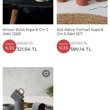
Amour Bulut Kupa 8 Cm 2
Kızıl Kahve Formart Kupa 8
Adet 22661
Cm 6 Adet 607
493,90 TL
907,90 TL
Sepette
Sepette
%35
%35
321,04 TL
590,14 TL