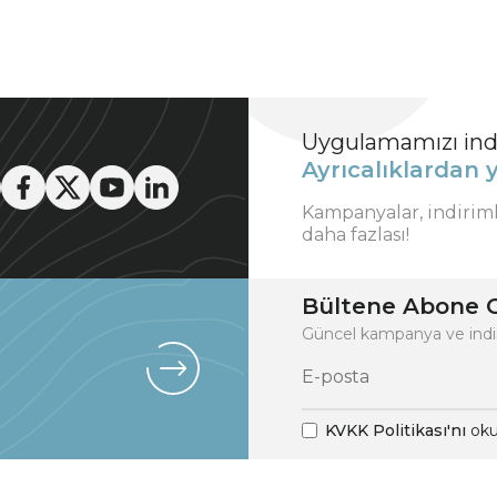
Uygulamamızı indi
Ayrıcalıklardan y
Kampanyalar, indirim
daha fazlası!
Bültene Abone O
Güncel kampanya ve indi
KVKK Politikası'nı
oku