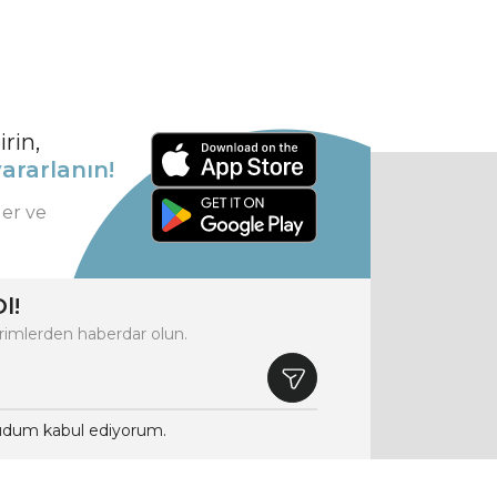
rin,
ararlanın!
ler ve
l!
rimlerden haberdar olun.
dum kabul ediyorum.