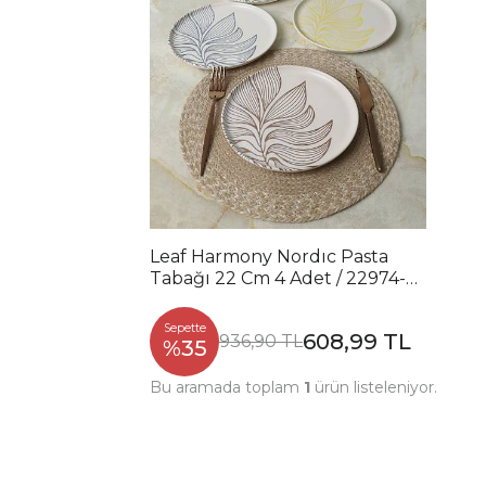
Leaf Harmony Nordıc Pasta
Tabağı 22 Cm 4 Adet / 22974-
77
Sepette
608,99 TL
936,90 TL
%35
Bu aramada toplam
1
ürün listeleniyor.