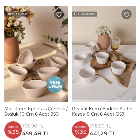
Hızlı Teslimat
Hızlı Teslimat
Mat Krem Ephesus Çerezlik /
Reaktif Krem Badem Suffle
Sosluk 10 Cm 6 Adet 950
Kasesi 9 Cm 6 Adet Q59
706,90 TL
678,90 TL
Sepette
Sepette
%35
%35
459,48 TL
441,29 TL