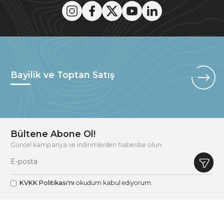
Bayilik ve Toptan Satış
Bültene Abone Ol!
Güncel kampanya ve indirimlerden haberdar olun.
KVKK Politikası'nı
okudum kabul ediyorum.