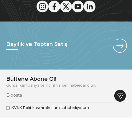
Bayilik ve Toptan Satış
Bültene Abone Ol!
Güncel kampanya ve indirimlerden haberdar olun.
KVKK Politikası'nı
okudum kabul ediyorum.