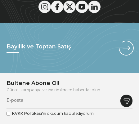
Bayilik ve Toptan Satış
Bültene Abone Ol!
Güncel kampanya ve indirimlerden haberdar olun.
KVKK Politikası'nı
okudum kabul ediyorum.