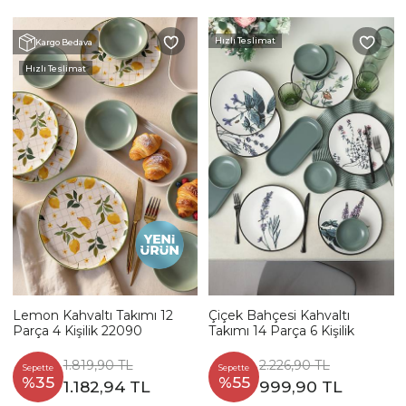
Hızlı Teslimat
Kargo Bedava
Hızlı Teslimat
Lemon Kahvaltı Takımı 12
Çiçek Bahçesi Kahvaltı
Parça 4 Kişilik 22090
Takımı 14 Parça 6 Kişilik
1.819,90 TL
2.226,90 TL
Sepette
Sepette
%35
%55
1.182,94 TL
999,90 TL