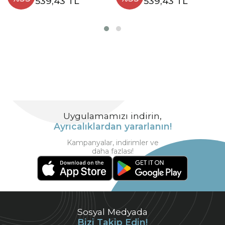
539,43 TL
539,43 TL
Uygulamamızı indirin,
Ayrıcalıklardan yararlanın!
Kampanyalar, indirimler ve
daha fazlası!
Sosyal Medyada
Bizi Takip Edin!