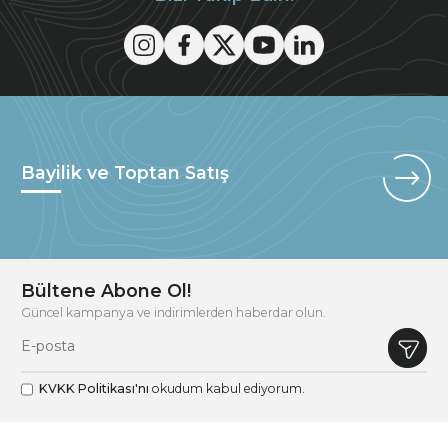
Bayilik ve Toptan Satış
Bültene Abone Ol!
Güncel kampanya ve indirimlerden haberdar olun.
KVKK Politikası'nı
okudum kabul ediyorum.