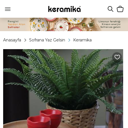
Anasayfa
Sofrana Yaz Gelsin
Keramika