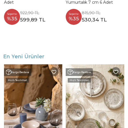
Adet
Yumurtalık 7 cm 6 Adet
922,90 TL
815,90 TL
Sepette
Sepette
%35
%35
599,89 TL
530,34 TL
En Yeni Ürünler
Kargo Bedava
Kargo Bedava
Hızlı Teslimat
Hızlı Teslimat