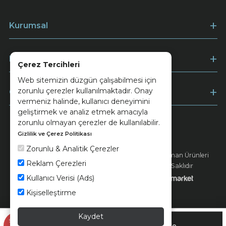
Kurumsal
Müşteri Hizmetleri
Çerez Tercihleri
Web sitemizin düzgün çalışabilmesi için
zorunlu çerezler kullanılmaktadır. Onay
Ödeme
vermeniz halinde, kullanıcı deneyimini
geliştirmek ve analiz etmek amacıyla
zorunlu olmayan çerezler de kullanılabilir.
Gizlilik ve Çerez Politikası
Keramika
Kvkk ve Çerez Politikası
Zorunlu & Analitik Çerezler
© 2026 Ünsa Madencilik Turizm Enerji Seramik Orman Ürünleri
Reklam Çerezleri
Elektrik Üretim San. ve Tic. A.Ş. - Tüm Hakları Saklıdır
Kullanıcı Verisi (Ads)
Kişiselleştirme
Kaydet
948,90 TL
Sepette
Sepete Ekle