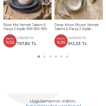
River Mix Yemek Takımı 6
Deep Moon Brown Yemek
Parça 2 Kişilik 399-950-959
Takımı 6 Parça 2 Kişilik
22880-88
1.165,90 TL
1.403,90 TL
Sepette
Sepette
%35
%35
757,83 TL
912,53 TL
Uygulamamızı indirin,
Ayrıcalıklardan yararlanın!