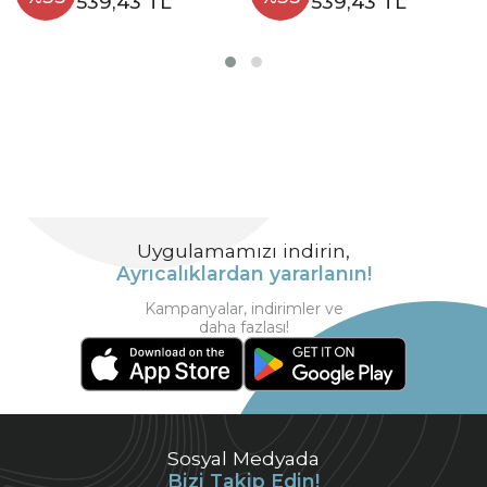
539,43 TL
539,43 TL
Uygulamamızı indirin,
Ayrıcalıklardan yararlanın!
Kampanyalar, indirimler ve
daha fazlası!
Sosyal Medyada
Bizi Takip Edin!