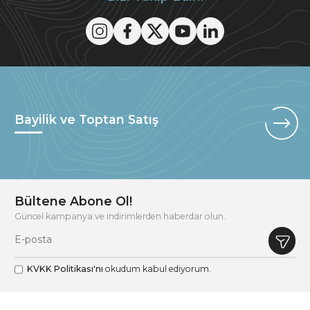
Bayilik ve Toptan Satış
Bültene Abone Ol!
Güncel kampanya ve indirimlerden haberdar olun.
KVKK Politikası'nı
okudum kabul ediyorum.