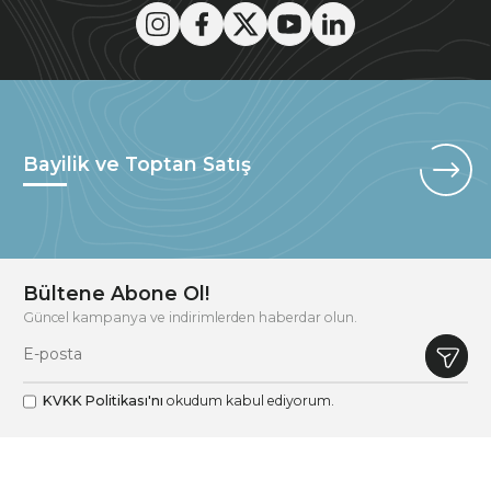
Bayilik ve Toptan Satış
Bültene Abone Ol!
Güncel kampanya ve indirimlerden haberdar olun.
KVKK Politikası'nı
okudum kabul ediyorum.