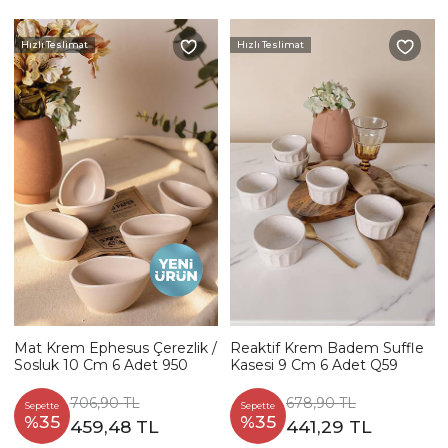
Hızlı Teslimat
Hızlı Teslimat
Mat Krem Ephesus Çerezlik /
Reaktif Krem Badem Suffle
Sosluk 10 Cm 6 Adet 950
Kasesi 9 Cm 6 Adet Q59
706,90 TL
678,90 TL
Sepette
Sepette
%35
%35
459,48 TL
441,29 TL