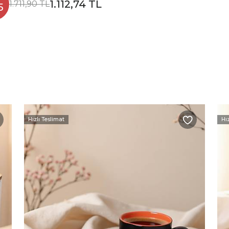
1.112,74 TL
1.711,90 TL
5
Hızlı Teslimat
Hı