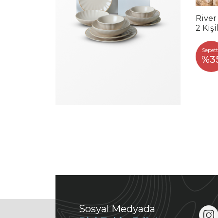
River
2 Kiş
Sepett
%3
Sosyal Medyada