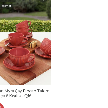
 Teslimat
n Myra Çay Fincan Takımı
ça 6 Kişilik - Q16
e