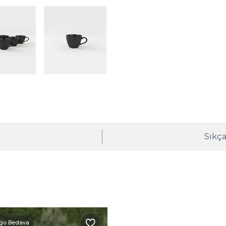
ı
Sıkça
go Bedava