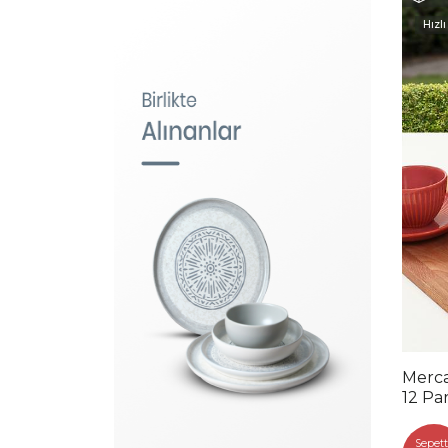
Hızlı
Merca
12 Par
Sepett