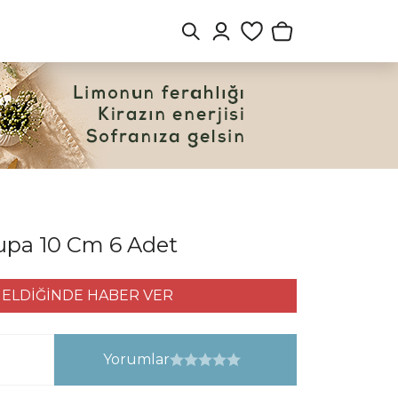
upa 10 Cm 6 Adet
ELDİĞİNDE HABER VER
Yorumlar