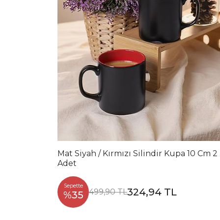
Mat Siyah / Kırmızı Silindir Kupa 10 Cm 2
Adet
Sepette
324,94 TL
499,90 TL
%35