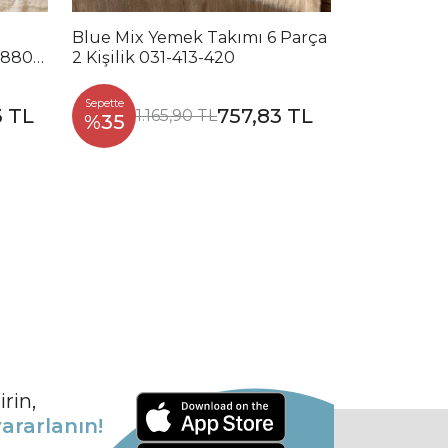
Blue Mix Yemek Takımı 6 Parça
Noble Mix 
2880-
2 Kişilik 031-413-420
Parça 2 Kiş
Sepette
Sepette
3 TL
757,83 TL
1.165,90 TL
1.2
%35
%35
rin,
ararlanın!