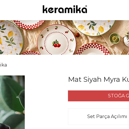
ika
Mat Siyah Myra K
STOĞA G
Set Parça Açılımı