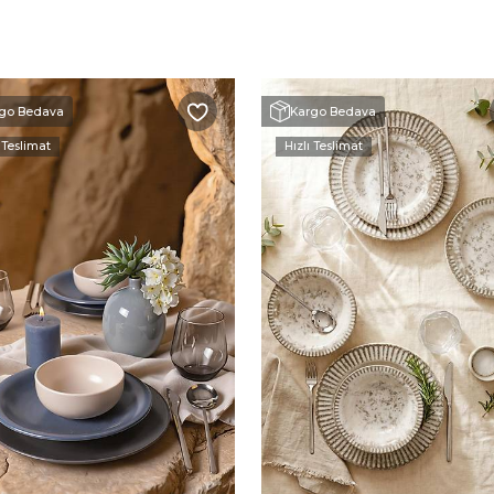
go Bedava
Kargo Bedava
 Teslimat
Hızlı Teslimat