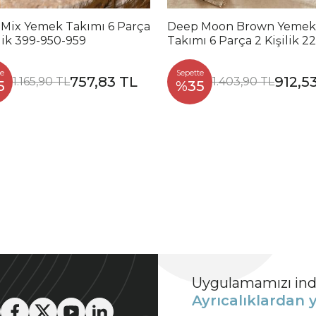
 Mix Yemek Takımı 6 Parça
Deep Moon Brown Yemek
ilik 399-950-959
Takımı 6 Parça 2 Kişilik 2
88
e
Sepette
757,83 TL
912,5
1.165,90 TL
1.403,90 TL
5
%35
Uygulamamızı indi
Ayrıcalıklardan y