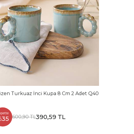
izen Turkuaz İnci Kupa 8 Cm 2 Adet Q40
epette
390,59 TL
600,90 TL
%35