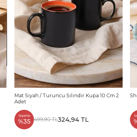
Mat Siyah / Turuncu Silindir Kupa 10 Cm 2
Sh
Adet
Sepette
S
324,94 TL
499,90 TL
%35