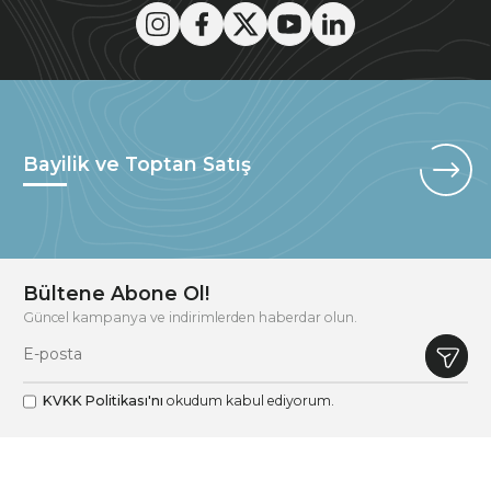
Bayilik ve Toptan Satış
Bültene Abone Ol!
Güncel kampanya ve indirimlerden haberdar olun.
KVKK Politikası'nı
okudum kabul ediyorum.