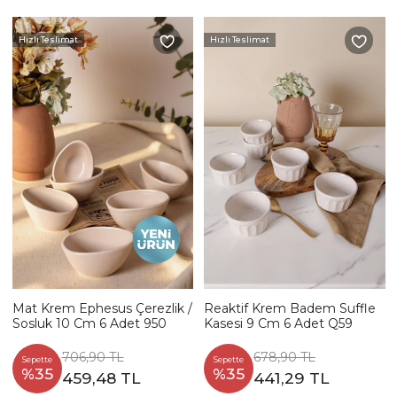
Hızlı Teslimat
Hızlı Teslimat
Mat Krem Ephesus Çerezlik /
Reaktif Krem Badem Suffle
Sosluk 10 Cm 6 Adet 950
Kasesi 9 Cm 6 Adet Q59
706,90 TL
678,90 TL
Sepette
Sepette
%35
%35
459,48 TL
441,29 TL