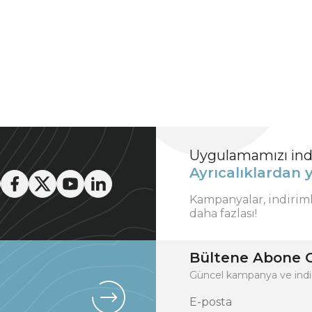
Uygulamamızı indi
Ayrıcalıklardan y
Kampanyalar, indirim
daha fazlası!
Bültene Abone O
Güncel kampanya ve indi