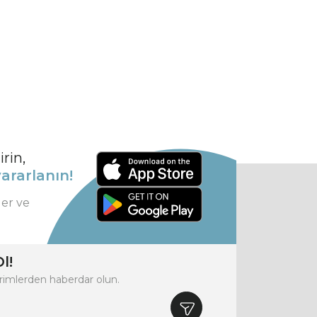
rin,
ararlanın!
ler ve
l!
rimlerden haberdar olun.