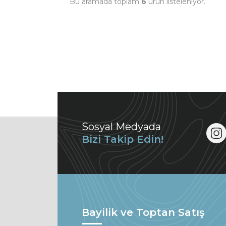
Bu aramada toplam
6
ürün listeleniyor.
Sosyal Medyada
Bizi Takip Edin!
Bayilik ve Toptan Satış