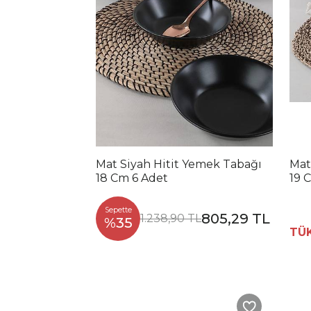
Mat Siyah Hitit Yemek Tabağı
Mat
18 Cm 6 Adet
19 
Sepette
805,29 TL
1.238,90 TL
%35
TÜ