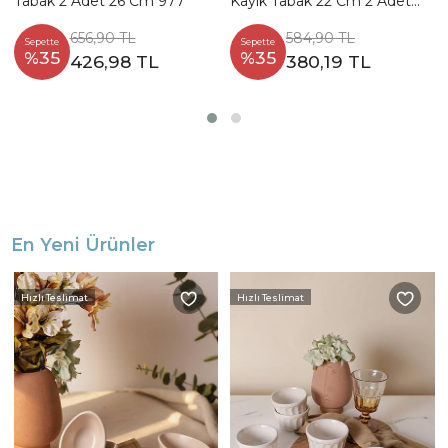
Tabak 2 Adet 26 Cm 977
Kayık Tabak 22 Cm 2 Adet
977
656,90 TL
584,90 TL
Sepette
Sepette
%35
%35
426,98 TL
380,19 TL
En Yeni Ürünler
Hızlı Teslimat
Hızlı Teslimat