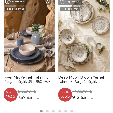
Kargo Bedava
Kargo Bedava
Hızlı Teslimat
Hızlı Teslimat
River Mix Yemek Takımı 6
Deep Moon Brown Yemek
Parça 2 Kişilik 399-950-959
Takımı 6 Parça 2 Kişilik
22880-88
1.165,90 TL
1.403,90 TL
Sepette
Sepette
%35
%35
757,83 TL
912,53 TL