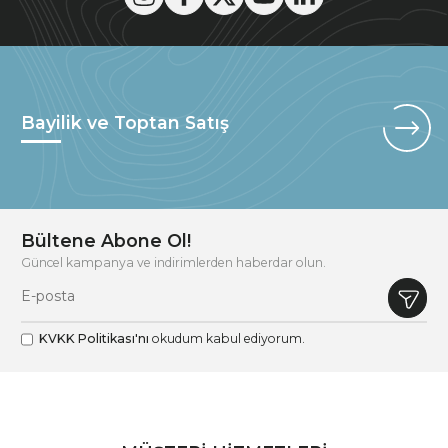
Bayilik ve Toptan Satış
Bültene Abone Ol!
Güncel kampanya ve indirimlerden haberdar olun.
KVKK Politikası'nı
okudum kabul ediyorum.