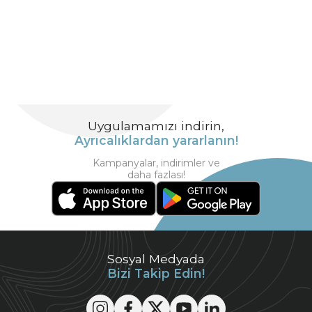
Uygulamamızı indirin,
Ayrıcalıklardan yararlanın!
Kampanyalar, indirimler ve
daha fazlası!
Sosyal Medyada
Bizi Takip Edin!