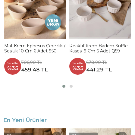
Mat Krem Ephesus Çerezlik /
Reaktif Krem Badem Suffle
Sosluk 10 Cm 6 Adet 950
Kasesi 9 Cm 6 Adet Q59
706,90 TL
678,90 TL
Sepette
Sepette
%35
%35
459,48 TL
441,29 TL
En Yeni Ürünler