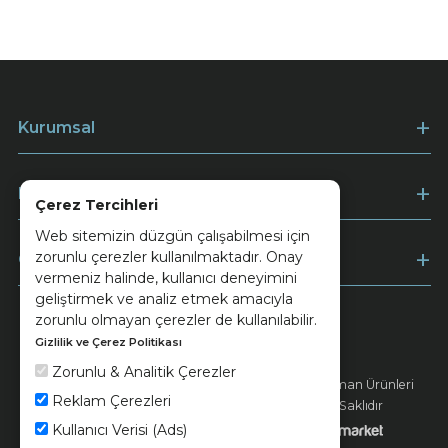
Kurumsal
Müşteri Hizmetleri
Çerez Tercihleri
Web sitemizin düzgün çalışabilmesi için
zorunlu çerezler kullanılmaktadır. Onay
Ödeme
vermeniz halinde, kullanıcı deneyimini
geliştirmek ve analiz etmek amacıyla
zorunlu olmayan çerezler de kullanılabilir.
Gizlilik ve Çerez Politikası
Keramika
Kvkk ve Çerez Politikası
Zorunlu & Analitik Çerezler
© 2026 Ünsa Madencilik Turizm Enerji Seramik Orman Ürünleri
Reklam Çerezleri
Elektrik Üretim San. ve Tic. A.Ş. - Tüm Hakları Saklıdır
Kullanıcı Verisi (Ads)