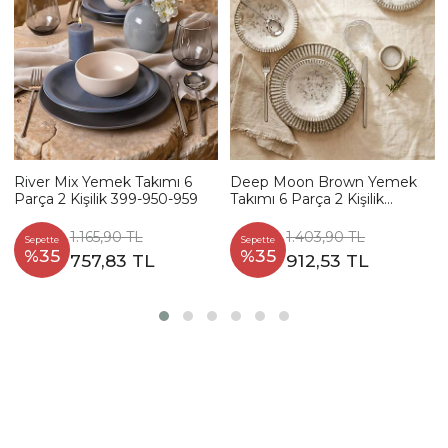
River Mix Yemek Takımı 6
Deep Moon Brown Yemek
Parça 2 Kişilik 399-950-959
Takımı 6 Parça 2 Kişilik
22880-88
1.165,90 TL
1.403,90 TL
Sepette
Sepette
%35
%35
757,83 TL
912,53 TL