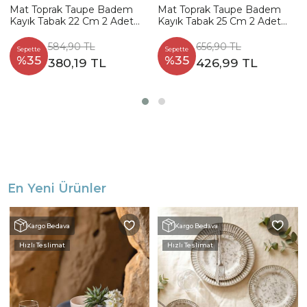
Mat Toprak Taupe Badem
Mat Toprak Taupe Badem
Kayık Tabak 22 Cm 2 Adet
Kayık Tabak 25 Cm 2 Adet
977
977
584,90 TL
656,90 TL
Sepette
Sepette
%35
%35
380,19 TL
426,99 TL
En Yeni Ürünler
Kargo Bedava
Kargo Bedava
Hızlı Teslimat
Hızlı Teslimat