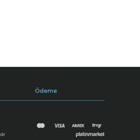
Ödeme
dır