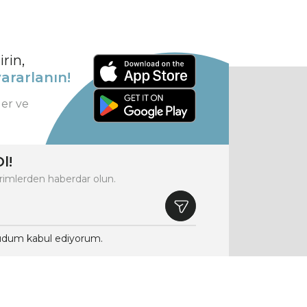
rin,
ararlanın!
ler ve
l!
rimlerden haberdar olun.
dum kabul ediyorum.