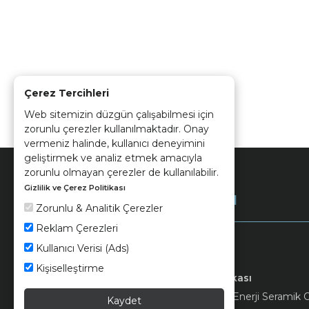
Çerez Tercihleri
Web sitemizin düzgün çalışabilmesi için
zorunlu çerezler kullanılmaktadır. Onay
vermeniz halinde, kullanıcı deneyimini
geliştirmek ve analiz etmek amacıyla
zorunlu olmayan çerezler de kullanılabilir.
Gizlilik ve Çerez Politikası
Kurumsal
Zorunlu & Analitik Çerezler
Reklam Çerezleri
Kullanıcı Verisi (Ads)
Kişiselleştirme
Keramika
Kvkk ve Çerez Politikası
© 2026 Ünsa Madencilik Turizm Enerji Seramik Orm
Kaydet