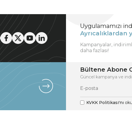
Uygulamamızı indi
Ayrıcalıklardan y
Kampanyalar, indirim
daha fazlası!
Bültene Abone O
Güncel kampanya ve indi
KVKK Politikası'nı
oku