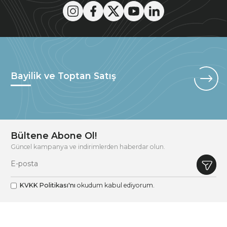
Bayilik ve Toptan Satış
Bültene Abone Ol!
Güncel kampanya ve indirimlerden haberdar olun.
KVKK Politikası'nı
okudum kabul ediyorum.