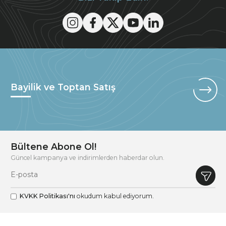
Bayilik ve Toptan Satış
Bültene Abone Ol!
Güncel kampanya ve indirimlerden haberdar olun.
KVKK Politikası'nı
okudum kabul ediyorum.