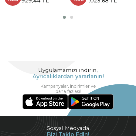
929,44 TL
1.023,68 TL
Uygulamamızı indirin,
Ayrıcalıklardan yararlanın!
Kampanyalar, indirimler ve
daha fazlası!
Sosyal Medyada
Bizi Takip Edin!