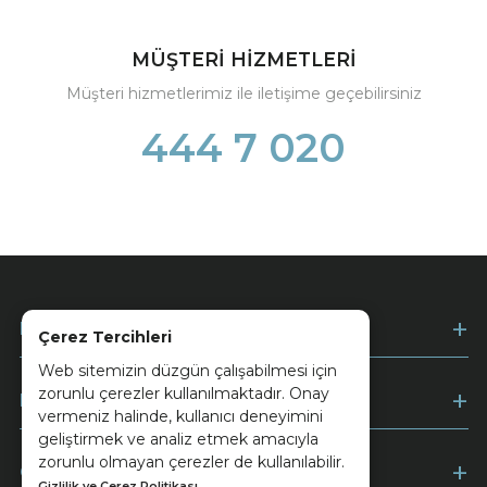
MÜŞTERİ HİZMETLERİ
Müşteri hizmetlerimiz ile iletişime geçebilirsiniz
444 7 020
Kurumsal
Çerez Tercihleri
Web sitemizin düzgün çalışabilmesi için
zorunlu çerezler kullanılmaktadır. Onay
Müşteri Hizmetleri
vermeniz halinde, kullanıcı deneyimini
geliştirmek ve analiz etmek amacıyla
zorunlu olmayan çerezler de kullanılabilir.
Ödeme
Gizlilik ve Çerez Politikası