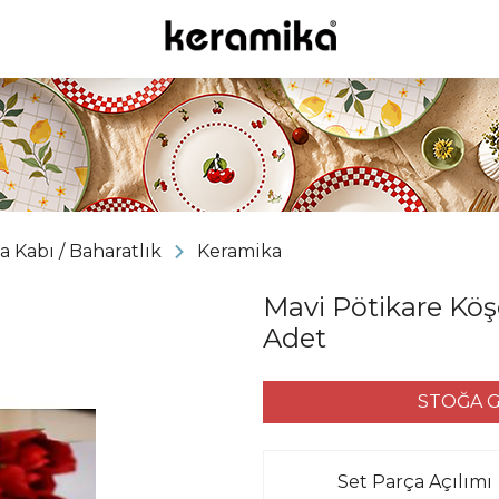
 Kabı / Baharatlık
Keramika
Mavi Pötikare Kö
Adet
STOĞA G
Set Parça Açılımı