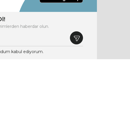
l!
rimlerden haberdar olun.
dum kabul ediyorum.