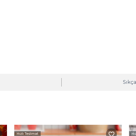
ı
Sıkça
Hızlı Teslimat
Hı