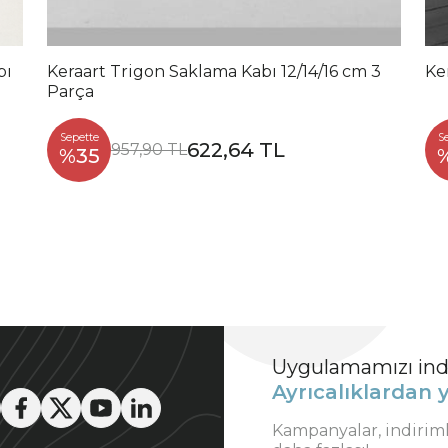
Keraart Trigon Saklama Kabı 12/14/16 cm 3
Ke
Parça
Sepette
S
622,64 TL
957,90 TL
%35
Uygulamamızı indi
Ayrıcalıklardan y
Kampanyalar, indirim