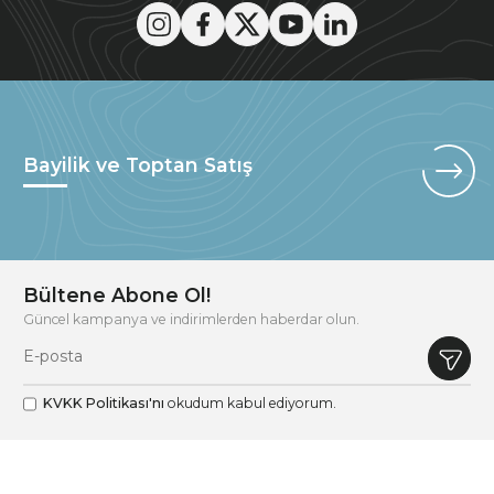
Bayilik ve Toptan Satış
Bültene Abone Ol!
Güncel kampanya ve indirimlerden haberdar olun.
KVKK Politikası'nı
okudum kabul ediyorum.