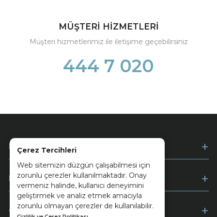
MÜŞTERİ HİZMETLERİ
Müşteri hizmetlerimiz ile iletişime geçebilirsiniz
444 7 020
Kurumsal
Çerez Tercihleri
Web sitemizin düzgün çalışabilmesi için
zorunlu çerezler kullanılmaktadır. Onay
Müşteri Hizmetleri
vermeniz halinde, kullanıcı deneyimini
geliştirmek ve analiz etmek amacıyla
zorunlu olmayan çerezler de kullanılabilir.
Ödeme
Gizlilik ve Çerez Politikası