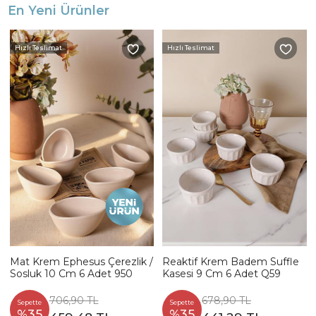
En Yeni Ürünler
Hızlı Teslimat
Hızlı Teslimat
Mat Krem Ephesus Çerezlik /
Reaktif Krem Badem Suffle
Sosluk 10 Cm 6 Adet 950
Kasesi 9 Cm 6 Adet Q59
706,90 TL
678,90 TL
Sepette
Sepette
%35
%35