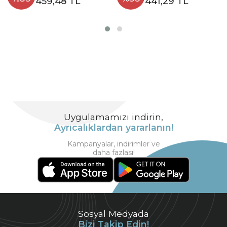
459,48 TL
441,29 TL
Uygulamamızı indirin,
Ayrıcalıklardan yararlanın!
Kampanyalar, indirimler ve
daha fazlası!
Sosyal Medyada
Bizi Takip Edin!