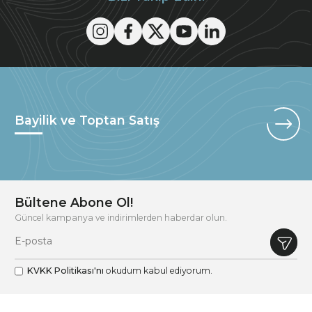
Bayilik ve Toptan Satış
Bültene Abone Ol!
Güncel kampanya ve indirimlerden haberdar olun.
KVKK Politikası'nı
okudum kabul ediyorum.