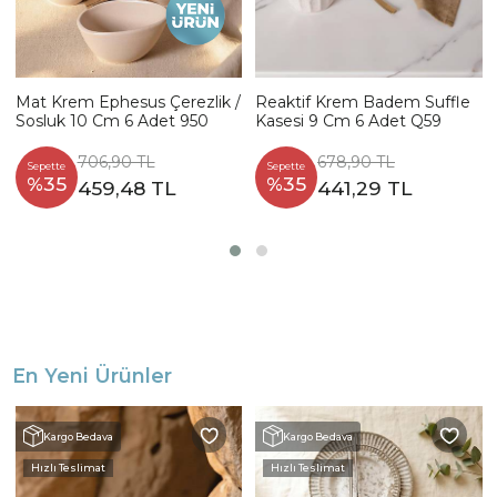
Mat Krem Ephesus Çerezlik /
Reaktif Krem Badem Suffle
Sosluk 10 Cm 6 Adet 950
Kasesi 9 Cm 6 Adet Q59
706,90 TL
678,90 TL
Sepette
Sepette
%35
%35
459,48 TL
441,29 TL
En Yeni Ürünler
Kargo Bedava
Kargo Bedava
Hızlı Teslimat
Hızlı Teslimat