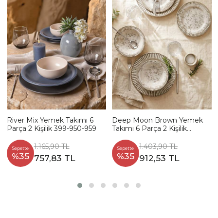
River Mix Yemek Takımı 6
Deep Moon Brown Yemek
Parça 2 Kişilik 399-950-959
Takımı 6 Parça 2 Kişilik
22880-88
1.165,90 TL
1.403,90 TL
Sepette
Sepette
%35
%35
757,83 TL
912,53 TL