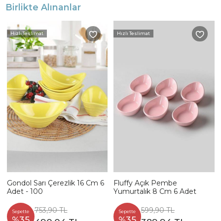
Birlikte Alınanlar
Hızlı Teslimat
Hızlı Teslimat
Gondol Sarı Çerezlik 16 Cm 6
Fluffy Açık Pembe
Adet - 100
Yumurtalık 8 Cm 6 Adet
753,90 TL
599,90 TL
Sepette
Sepette
%35
%35