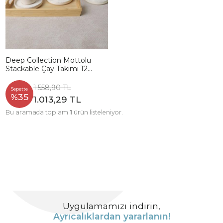
Deep Collection Mottolu
Stackable Çay Takımı 12
Parça 6 Kişilik 22650-55
1.558,90 TL
Sepette
%35
1.013,29 TL
Bu aramada toplam
1
ürün listeleniyor.
Uygulamamızı indirin,
Ayrıcalıklardan yararlanın!