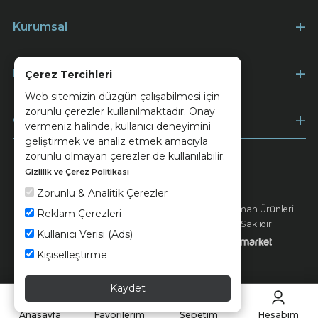
Kurumsal
Müşteri Hizmetleri
Çerez Tercihleri
Web sitemizin düzgün çalışabilmesi için
zorunlu çerezler kullanılmaktadır. Onay
Ödeme
vermeniz halinde, kullanıcı deneyimini
geliştirmek ve analiz etmek amacıyla
zorunlu olmayan çerezler de kullanılabilir.
Gizlilik ve Çerez Politikası
Keramika
Kvkk ve Çerez Politikası
Zorunlu & Analitik Çerezler
© 2026 Ünsa Madencilik Turizm Enerji Seramik Orman Ürünleri
Reklam Çerezleri
Elektrik Üretim San. ve Tic. A.Ş. - Tüm Hakları Saklıdır
Kullanıcı Verisi (Ads)
Kişiselleştirme
Kaydet
Anasayfa
Favorilerim
Sepetim
Hesabım