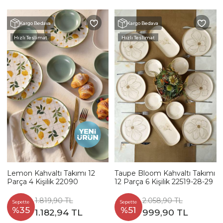
Kargo Bedava
Kargo Bedava
Hızlı Teslimat
Hızlı Teslimat
Lemon Kahvaltı Takımı 12
Taupe Bloom Kahvaltı Takımı
Parça 4 Kişilik 22090
12 Parça 6 Kişilik 22519-28-29
1.819,90 TL
2.058,90 TL
Sepette
Sepette
%35
%51
1.182,94 TL
999,90 TL