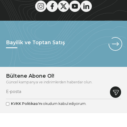
Bayilik ve Toptan Satış
Bültene Abone Ol!
Güncel kampanya ve indirimlerden haberdar olun.
KVKK Politikası'nı
okudum kabul ediyorum.