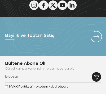
Bayilik ve Toptan Satış
Bültene Abone Ol!
Güncel kampanya ve indirimlerden haberdar olun.
KVKK Politikası'nı
okudum kabul ediyorum.