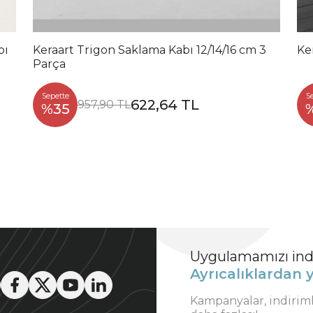
Keraart Trigon Saklama Kabı 12/14/16 cm 3
Ke
Parça
Sepette
S
622,64 TL
957,90 TL
%35
Uygulamamızı indi
Ayrıcalıklardan y
Kampanyalar, indirim