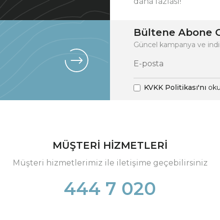
daha fazlası!
Bültene Abone O
Güncel kampanya ve indi
KVKK Politikası'nı
oku
MÜŞTERİ HİZMETLERİ
Müşteri hizmetlerimiz ile iletişime geçebilirsiniz
444 7 020