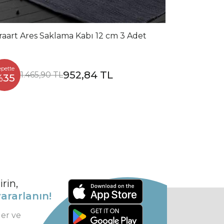
raart Ares Saklama Kabı 12 cm 3 Adet
epette
952,84 TL
1.465,90 TL
%35
rin,
ararlanın!
ler ve