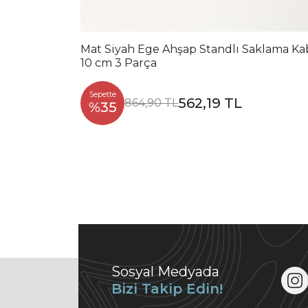
Mat Siyah Ege Ahşap Standlı Saklama Kabı
10 cm 3 Parça
Sepette
562,19 TL
864,90 TL
%35
Sosyal Medyada
Bizi Takip Edin!