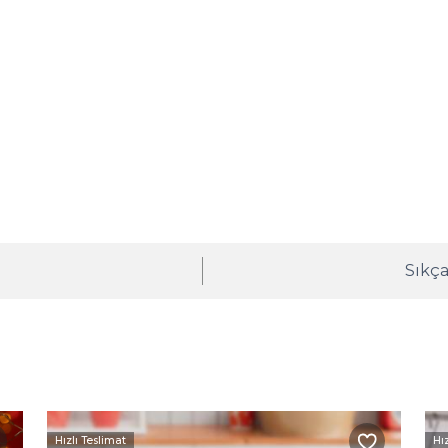
ı
Sıkça
Hızlı Teslimat
Hı