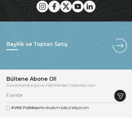
Bayilik ve Toptan Satış
Bültene Abone Ol!
Güncel kampanya ve indirimlerden haberdar olun.
KVKK Politikası'nı
okudum kabul ediyorum.