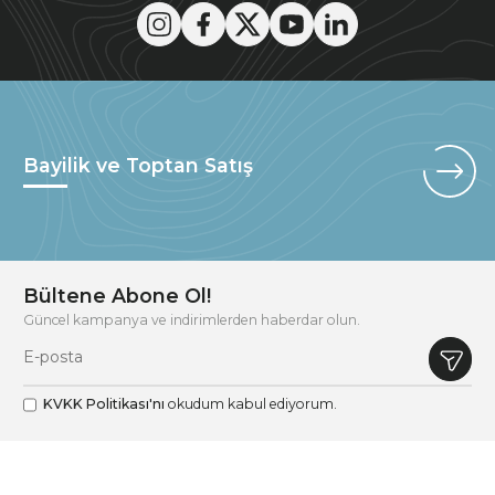
Bayilik ve Toptan Satış
Bültene Abone Ol!
Güncel kampanya ve indirimlerden haberdar olun.
KVKK Politikası'nı
okudum kabul ediyorum.