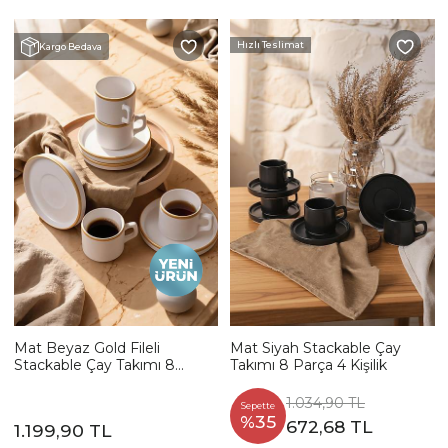
Hızlı Teslimat
Kargo Bedava
Mat Beyaz Gold Fileli
Mat Siyah Stackable Çay
Stackable Çay Takımı 8
Takımı 8 Parça 4 Kişilik
Parça 4 Kişilik
1.034,90 TL
Sepette
%35
672,68 TL
1.199,90 TL