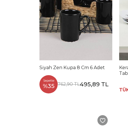
Siyah Zen Kupa 8 Cm 6 Adet
Ker
Tab
Sepette
495,89 TL
762,90 TL
%35
TÜ