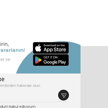
rin,
ararlanın!
ler ve
l!
rimlerden haberdar olun.
dum kabul ediyorum.