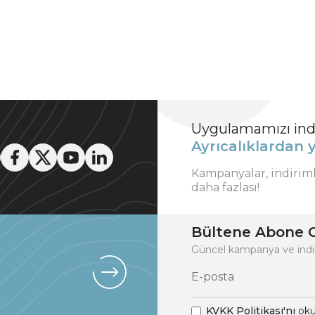
Uygulamamızı indi
Ayrıcalıklardan y
Kampanyalar, indirim
daha fazlası!
Bültene Abone O
Güncel kampanya ve indi
KVKK Politikası'nı
oku